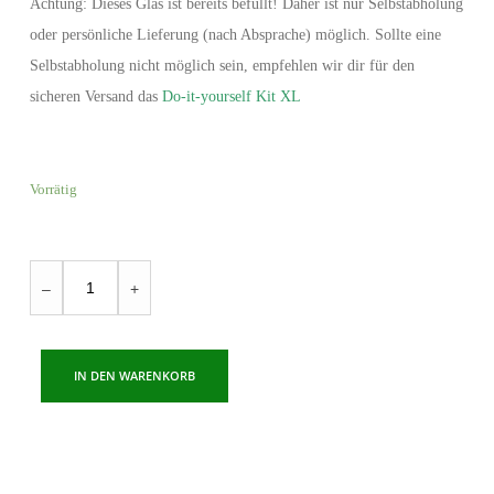
Achtung: Dieses Glas ist bereits befüllt! Daher ist nur Selbstabholung
oder persönliche Lieferung (nach Absprache) möglich. Sollte eine
Selbstabholung nicht möglich sein, empfehlen wir dir für den
sicheren Versand das
Do-it-yourself Kit XL
Vorrätig
Flamingo
–
+
Beach
Menge
IN DEN WARENKORB