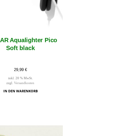
R Aqualighter Pico
Soft black
29,99
€
inkl. 20 % MwSt.
zzgl.
Versandkosten
IN DEN WARENKORB