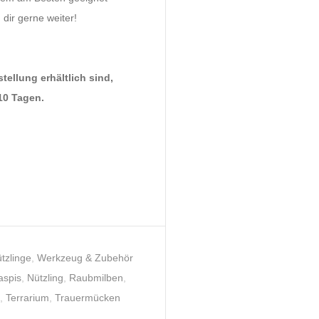
 dir gerne weiter!
tellung erhältlich sind,
 10 Tagen.
tzlinge
,
Werkzeug & Zubehör
aspis
,
Nützling
,
Raubmilben
,
k
,
Terrarium
,
Trauermücken