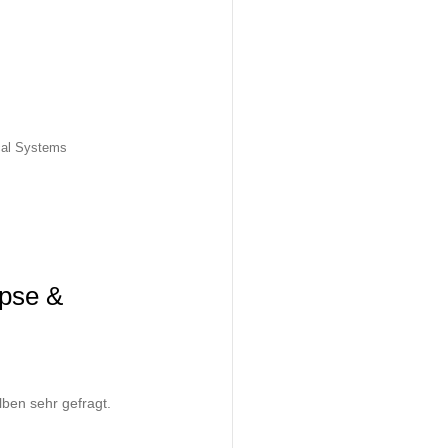
cal Systems
ipse &
lben sehr gefragt.