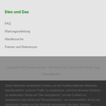
Dies und Das
FAQ
Wartungsanleitung
Händlersuche
Partner und Referenzen
Copyright 2019 insane habitats · Alle Preise inkl. gesetzlicher MwSt. zzgl.
Versandkosten
.
Diese Webseite verwendet Cookies, um die Funktionalität der Webseite
bereitzustellen, unseren Traffic zu analysieren, und Dein Browser-Erlebnis
zu verbessern. Klicke auf "Alle akzeptieren", um die Cookies zu
akzeptieren oder klicke auf "Personalisieren", um auszuwählen, ob Du nur
bestimmte Cookies auf der Website akzeptieren möchtest. Weitere