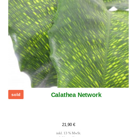
Calathea Network
sold
21,90
€
inkl. 13 % MwSt.