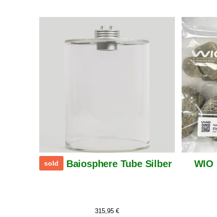
Baiosphere Tube Silber
WIO 
sold
315,95
€