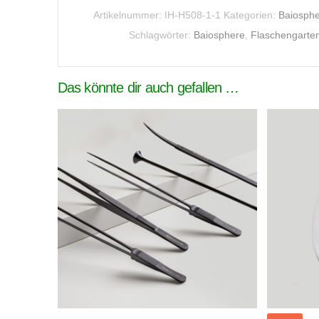
Artikelnummer:
IH-H508-1-1
Kategorien:
Baiosph
Schlagwörter:
Baiosphere
,
Flaschengarte
Das könnte dir auch gefallen …