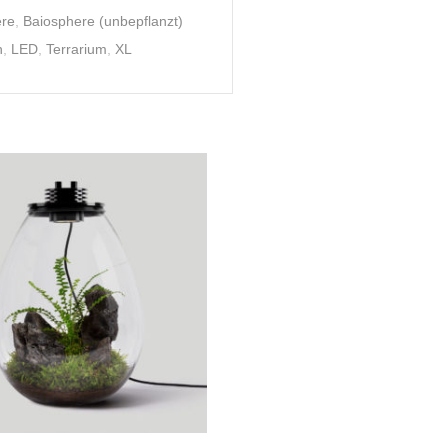
ere
,
Baiosphere (unbepflanzt)
n
,
LED
,
Terrarium
,
XL