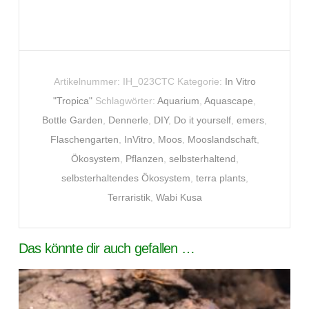
Artikelnummer:
IH_023CTC
Kategorie:
In Vitro
"Tropica"
Schlagwörter:
Aquarium
,
Aquascape
,
Bottle Garden
,
Dennerle
,
DIY
,
Do it yourself
,
emers
,
Flaschengarten
,
InVitro
,
Moos
,
Mooslandschaft
,
Ökosystem
,
Pflanzen
,
selbsterhaltend
,
selbsterhaltendes Ökosystem
,
terra plants
,
Terraristik
,
Wabi Kusa
Das könnte dir auch gefallen …