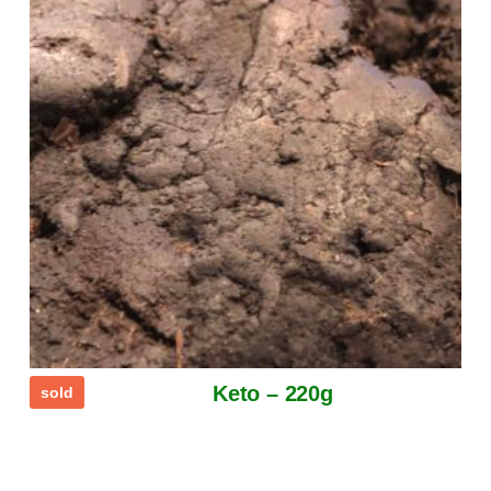
Keto – 220g
sold