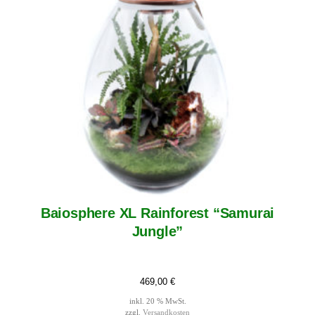
Baiosphere XL Rainforest “Samurai
Jungle”
469,00
€
inkl. 20 % MwSt.
zzgl.
Versandkosten