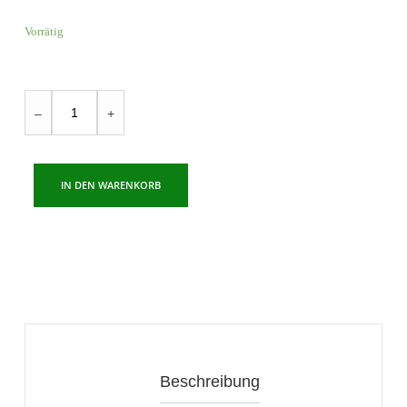
Vorrätig
WIO
–
+
Woodbed
Biotop
Beds
IN DEN WARENKORB
Roots,
Bark
Menge
Beschreibung