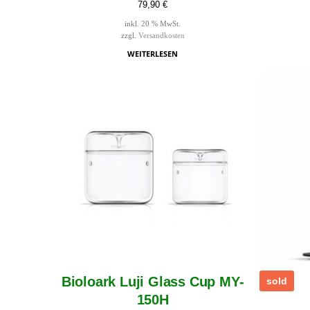
79,90
€
inkl. 20 % MwSt.
zzgl.
Versandkosten
WEITERLESEN
Bioloark Luji Glass Cup MY-
sold
150H