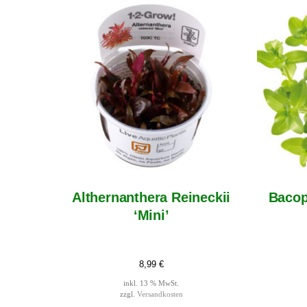
Althernanthera Reineckii
Bacop
‘Mini’
8,99
€
inkl. 13 % MwSt.
zzgl.
Versandkosten