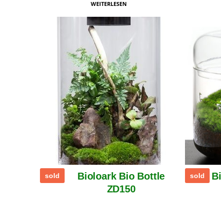
WEITERLESEN
Bioloark Bio Bottle
B
sold
sold
ZD150