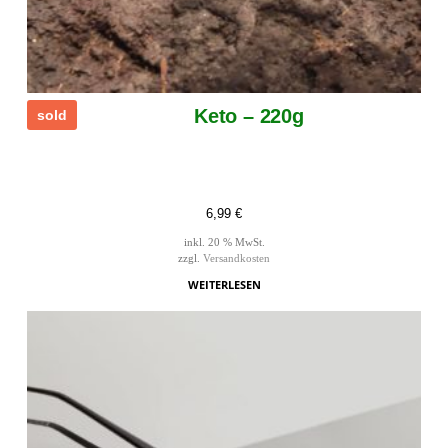
Keto – 220g
sold
6,99
€
inkl. 20 % MwSt.
zzgl.
Versandkosten
WEITERLESEN