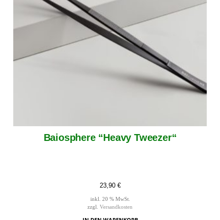
Baiosphere “Heavy Tweezer“
23,90
€
inkl. 20 % MwSt.
zzgl.
Versandkosten
IN DEN WARENKORB