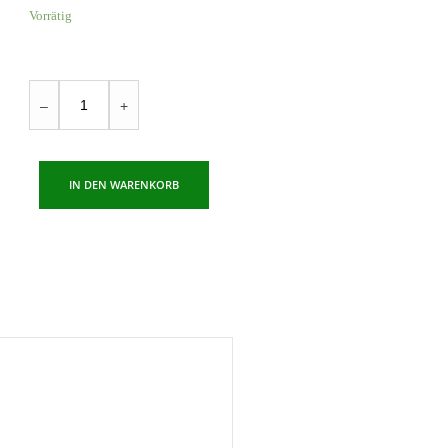
Vorrätig
Chihiros
–
+
Magnetic
Light
Menge
IN DEN WARENKORB