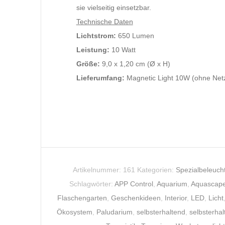
sie vielseitig einsetzbar.
Technische Daten
Lichtstrom:
650 Lumen
Leistung:
10 Watt
Größe:
9,0 x 1,20 cm (Ø x H)
Lieferumfang:
Magnetic Light 10W (ohne Netzt
Artikelnummer:
161
Kategorien:
Spezialbeleuch
Schlagwörter:
APP Control
,
Aquarium
,
Aquascap
Flaschengarten
,
Geschenkideen
,
Interior
,
LED
,
Licht
Ökosystem
,
Paludarium
,
selbsterhaltend
,
selbsterha