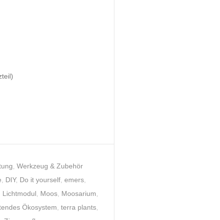
eil)
tung
,
Werkzeug & Zubehör
e
,
DIY
,
Do it yourself
,
emers
,
,
Lichtmodul
,
Moos
,
Moosarium
,
ltendes Ökosystem
,
terra plants
,